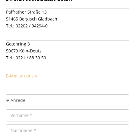
Auszeichnungen
Paffrather Straße 13
Kooperation
51465 Bergisch Gladbach
Tel.: 02202 / 94294-0
Karriere
Referenzobjekte
Gotenring 3
Kundenempfehlungen
50679 Köln-Deutz
Tel.: 0221 / 88 30 50
E-Mail an uns »