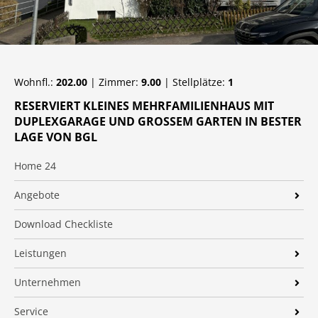
Wohnfl.:
202.00
| Zimmer:
9.00
| Stellplätze:
1
RESERVIERT KLEINES MEHRFAMILIENHAUS MIT
DUPLEXGARAGE UND GROSSEM GARTEN IN BESTER L
AGE VON BGL
Home 24
Angebote
Immobilien
Download Checkliste
Neubau
Leistungen
Suchprofil
Gewerbeimmobilien
Unternehmen
Immobilienfinanzierung
20 Jahre Starck Immobilien
Service