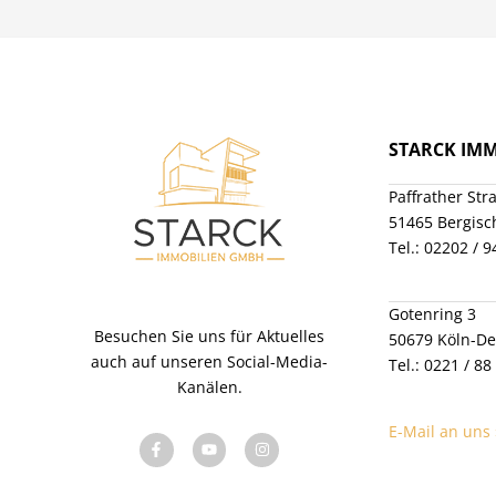
Ein „starckes“ Immobilien-Team feiert Jubiläum
Exklusive Neubauprojekte bei Starck
Immobilien
Exklusives Neubauprojekt in Kürten
Immobilienkauf – Welche Kosten kommen auf
STARCK IM
Sie zu?
Kennen Sie schon unsere kostenlose Online-
Paffrather Str
Bewertung ?
51465 Bergisc
Verkauf einer Immobilie – Diese Dokumente
Tel.: 02202 / 
sind wichtig.
Firmenprofil
Gotenring 3
Standorte
Besuchen Sie uns für Aktuelles
50679 Köln-De
auch auf unseren Social-Media-
Tel.: 0221 / 88
Unser Team
Kanälen.
Auszeichnungen
E-Mail an uns 
Kooperation
Karriere