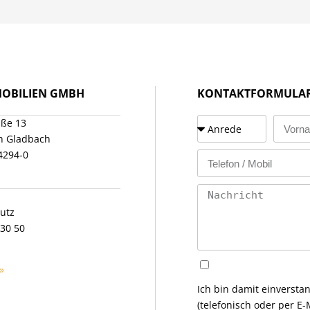
MOBILIEN GMBH
KONTAKTFORMULA
aße 13
h Gladbach
94294-0
utz
 30 50
»
Ich bin damit einversta
(telefonisch oder per 