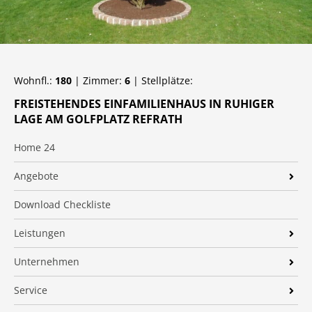
Wohnfl.:
180
| Zimmer:
6
| Stellplätze:
FREISTEHENDES EINFAMILIENHAUS IN RUHIGER
LAGE AM GOLFPLATZ REFRATH
Home 24
Angebote
Immobilien
Download Checkliste
Neubau
Leistungen
Suchprofil
Gewerbeimmobilien
Unternehmen
Immobilienfinanzierung
20 Jahre Starck Immobilien
Service
Verkaufen
2016 hat Daniel Strunck die Geschäftsführung von Starck