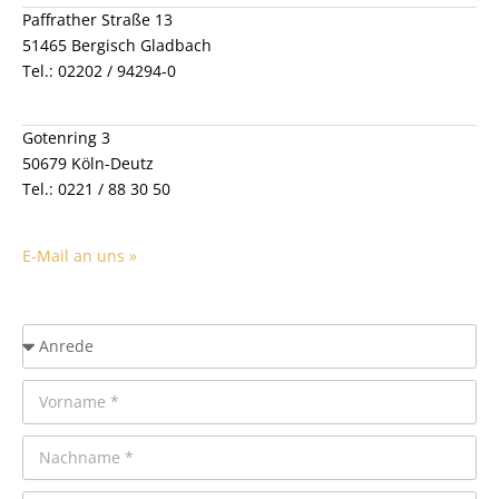
Auszeichnungen
Paffrather Straße 13
Kooperation
51465 Bergisch Gladbach
Tel.: 02202 / 94294-0
Karriere
Referenzobjekte
Gotenring 3
Kundenempfehlungen
50679 Köln-Deutz
Tel.: 0221 / 88 30 50
E-Mail an uns »