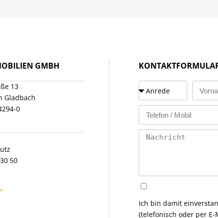
MOBILIEN GMBH
KONTAKTFORMULA
aße 13
h Gladbach
94294-0
utz
 30 50
»
Ich bin damit einversta
(telefonisch oder per 