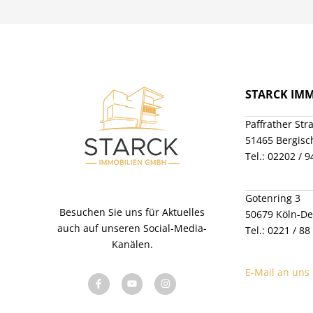
Ein „starckes“ Immobilien-Team feiert Jubiläum
Exklusive Neubauprojekte bei Starck
Immobilien
Exklusives Neubauprojekt in Kürten
Immobilienkauf – Welche Kosten kommen auf
STARCK IM
Sie zu?
Kennen Sie schon unsere kostenlose Online-
Paffrather Str
Bewertung ?
51465 Bergisc
Verkauf einer Immobilie – Diese Dokumente
Tel.: 02202 / 
sind wichtig.
Firmenprofil
Gotenring 3
Standorte
Besuchen Sie uns für Aktuelles
50679 Köln-De
auch auf unseren Social-Media-
Tel.: 0221 / 88
Unser Team
Kanälen.
Auszeichnungen
E-Mail an uns 
Kooperation
Karriere