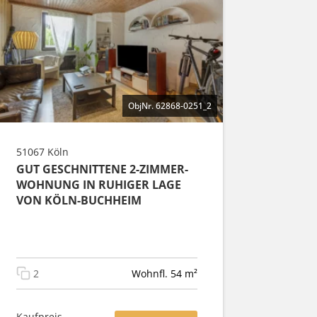
ObjNr. 62868-0251_2
51067 Köln
GUT GESCHNITTENE 2-ZIMMER-
WOHNUNG IN RUHIGER LAGE
VON KÖLN-BUCHHEIM
2
Wohnfl. 54 m²
Kaufpreis