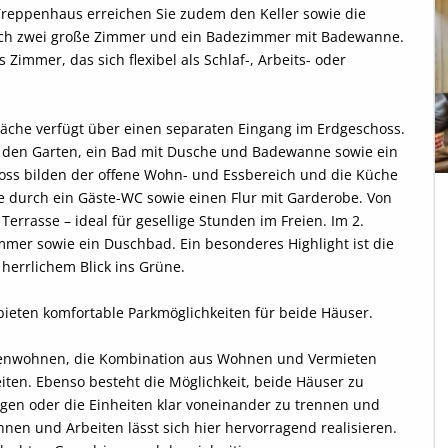
Treppenhaus erreichen Sie zudem den Keller sowie die 
ich zwei große Zimmer und ein Badezimmer mit Badewanne. 
Zimmer, das sich flexibel als Schlaf-, Arbeits- oder 
läche verfügt über einen separaten Eingang im Erdgeschoss. 
n den Garten, ein Bad mit Dusche und Badewanne sowie ein 
ss bilden der offene Wohn- und Essbereich und die Küche 
e durch ein Gäste-WC sowie einen Flur mit Garderobe. Von 
Terrasse – ideal für gesellige Stunden im Freien. Im 2. 
mer sowie ein Duschbad. Ein besonderes Highlight ist die 
herrlichem Blick ins Grüne.

bieten komfortable Parkmöglichkeiten für beide Häuser.

onenwohnen, die Kombination aus Wohnen und Vermieten 
ten. Ebenso besteht die Möglichkeit, beide Häuser zu 
n oder die Einheiten klar voneinander zu trennen und 
nen und Arbeiten lässt sich hier hervorragend realisieren. 