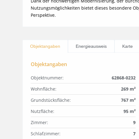
Dank der hochwertigen Modernisierung, der durchda
Nutzungsmöglichkeiten bietet dieses besondere Obje
Perspektive.
Objektangaben
Energieausweis
Karte
Objektangaben
Objektnummer:
62868-0232
Wohnfläche:
269 m²
Grundstücksfläche:
767 m²
Nutzfläche:
95 m²
Zimmer:
9
Schlafzimmer:
7