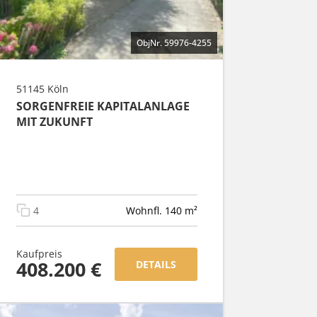
ObjNr. 59976-4255
51145 Köln
SORGENFREIE KAPITALANLAGE
MIT ZUKUNFT
4
Wohnfl. 140 m²
Kaufpreis
408.200 €
DETAILS