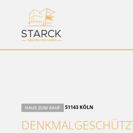
51143 KÖLN
HAUS ZUM KAUF
DENKMALGESCHÜTZT