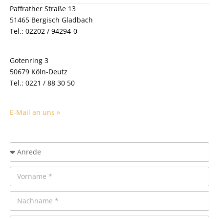
Auszeichnungen
Paffrather Straße 13
Kooperation
51465 Bergisch Gladbach
Tel.: 02202 / 94294-0
Karriere
Referenzobjekte
Gotenring 3
Kundenempfehlungen
50679 Köln-Deutz
Tel.: 0221 / 88 30 50
E-Mail an uns »