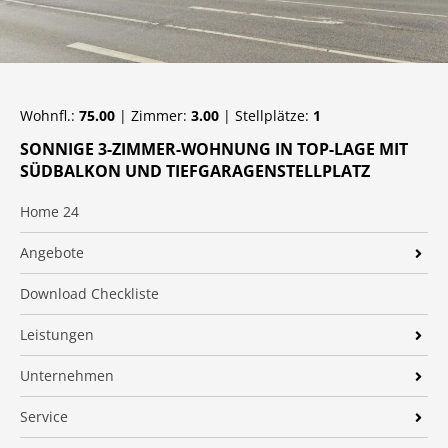
Wohnfl.:
75.00
| Zimmer:
3.00
| Stellplätze:
1
SONNIGE 3-ZIMMER-WOHNUNG IN TOP-LAGE MIT
SÜDBALKON UND TIEFGARAGENSTELLPLATZ
Home 24
Angebote
Immobilien
Download Checkliste
Neubau
Leistungen
Suchprofil
Gewerbeimmobilien
Unternehmen
Immobilienfinanzierung
20 Jahre Starck Immobilien
Service
Verkaufen
2016 hat Daniel Strunck die Geschäftsführung von Starck